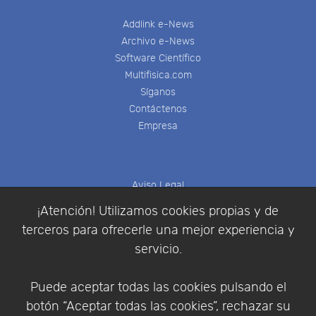
Addlink e-News
Archivo e-News
Software Científico
Multifisica.com
Síganos
Contáctenos
Empresa
Aviso Legal
Política de Cookies
¡Atención! Utilizamos cookies propias y de
Política de Privacidad
terceros para ofrecerle una mejor experiencia y
Condiciones de compra
servicio.
Identificarse
Registrarse
Puede aceptar todas las cookies pulsando el
botón “Aceptar todas las cookies”, rechazar su