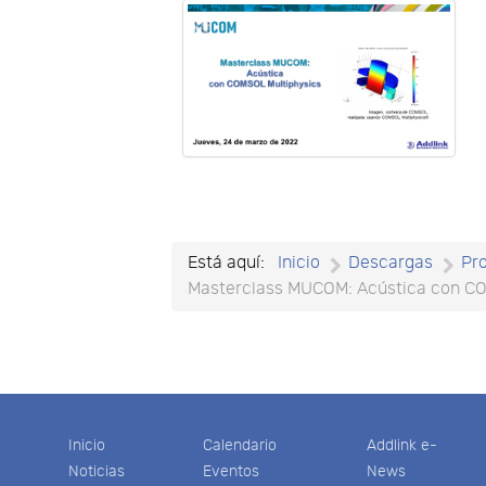
Está aquí:
Inicio
Descargas
Pr
Masterclass MUCOM: Acústica con CO
Inicio
Calendario
Addlink e-
Noticias
Eventos
News