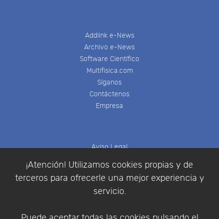
Addlink e-News
Archivo e-News
Software Científico
Multifisica.com
Síganos
Contáctenos
Empresa
Aviso Legal
Política de Cookies
¡Atención! Utilizamos cookies propias y de
Política de Privacidad
terceros para ofrecerle una mejor experiencia y
Condiciones de compra
servicio.
Identificarse
Registrarse
Puede aceptar todas las cookies pulsando el