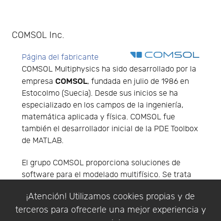
COMSOL Inc.
Página del fabricante
COMSOL Multiphysics ha sido desarrollado por la
COMSOL
empresa
, fundada en julio de 1986 en
Estocolmo (Suecia). Desde sus inicios se ha
especializado en los campos de la ingeniería,
matemática aplicada y física. COMSOL fue
también el desarrollador inicial de la PDE Toolbox
de MATLAB.
El grupo COMSOL proporciona soluciones de
software para el modelado multifísico. Se trata
de una empresa de software para ingeniería de
¡Atención! Utilizamos cookies propias y de
alta tecnología con un rápido crecimiento, una
terceros para ofrecerle una mejor experiencia y
trayectoria probada y una visión como líder de la