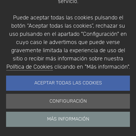
industria. Tras su gran crecimiento dispone de
servicio.
oficinas en Dinamarca, Finlandia, Francia,
Alemania, Holanda, Noruega, India, Italia, Suiza,
Puede aceptar todas las cookies pulsando el
Reino Unido y EE.UU.
botón “Aceptar todas las cookies”, rechazar su
uso pulsando en el apartado "Configuración" en
cuyo caso le advertimos que puede verse
Ver todos los productos de COMSOL Inc.
gravemente limitada la experiencia de uso del
sitio o recibir más información sobre nuestra
Política de Cookies
clicando en "Más información".
ACEPTAR TODAS LAS COOKIES
CONFIGURACIÓN
MÁS INFORMACIÓN