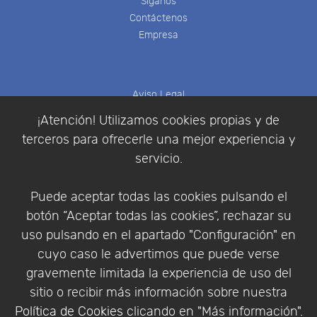
Síganos
Contáctenos
Empresa
Aviso Legal
Política de Cookies
¡Atención! Utilizamos cookies propias y de
Política de Privacidad
terceros para ofrecerle una mejor experiencia y
Condiciones de compra
servicio.
Identificarse
Registrarse
Puede aceptar todas las cookies pulsando el
botón “Aceptar todas las cookies”, rechazar su
uso pulsando en el apartado "Configuración" en
cuyo caso le advertimos que puede verse
Empresa
|
Aviso Legal
|
Política de Privacidad
|
gravemente limitada la experiencia de uso del
Política de Cookies
sitio o recibir más información sobre nuestra
© Copyright 1994 - 2026. Addlink Software
Política de Cookies
clicando en "Más información".