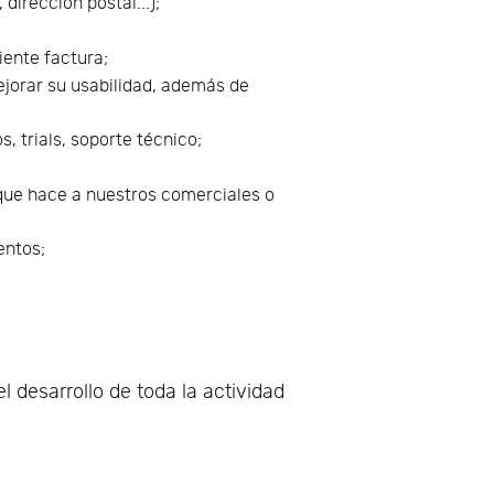
dirección postal...);
iente factura;
ejorar su usabilidad, además de
, trials, soporte técnico;
que hace a nuestros comerciales o
entos;
l desarrollo de toda la actividad