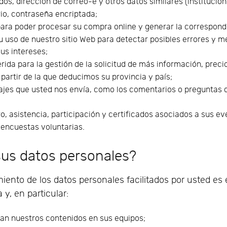
os, dirección de correo-e y otros datos similares (institución, 
o, contraseña encriptada;
ara poder procesar su compra online y generar la correspond
 uso de nuestro sitio Web para detectar posibles errores y m
us intereses;
ida para la gestión de la solicitud de más información, precios
 partir de la que deducimos su provincia y país;
jes que usted nos envía, como los comentarios o preguntas 
;
o, asistencia, participación y certificados asociados a sus ev
encuestas voluntarias.
sus datos personales?
miento de los datos personales facilitados por usted es e
y, en particular:
tan nuestros contenidos en sus equipos;