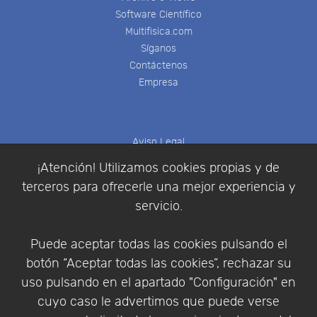
Software Científico
Multifisica.com
Síganos
Contáctenos
Empresa
Aviso Legal
Política de Cookies
¡Atención! Utilizamos cookies propias y de
Política de Privacidad
terceros para ofrecerle una mejor experiencia y
Condiciones de compra
servicio.
Identificarse
Registrarse
Puede aceptar todas las cookies pulsando el
botón “Aceptar todas las cookies”, rechazar su
uso pulsando en el apartado "Configuración" en
cuyo caso le advertimos que puede verse