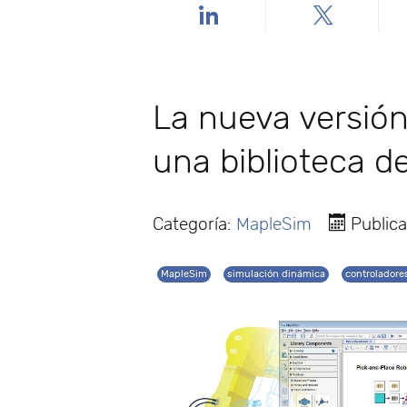
La nueva versió
una biblioteca d
Categoría:
MapleSim
Public
MapleSim
simulación dinámica
controladore