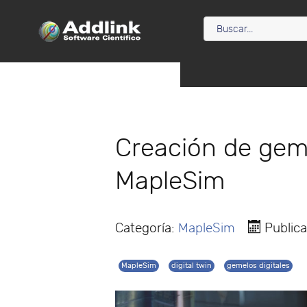
Creación de geme
MapleSim
Categoría:
MapleSim
Public
MapleSim
digital twin
gemelos digitales