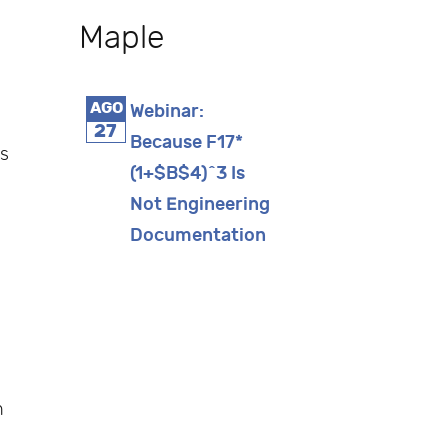
Maple
AGO
Webinar:
27
Because F17*
os
(1+$B$4)^3 Is
Not Engineering
Documentation
n