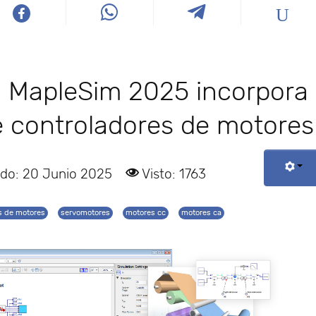
n MapleSim 2025 incorpora
e controladores de motores
ado: 20 Junio 2025
Visto: 1763
s de motores
servomotores
motores cc
motores ca