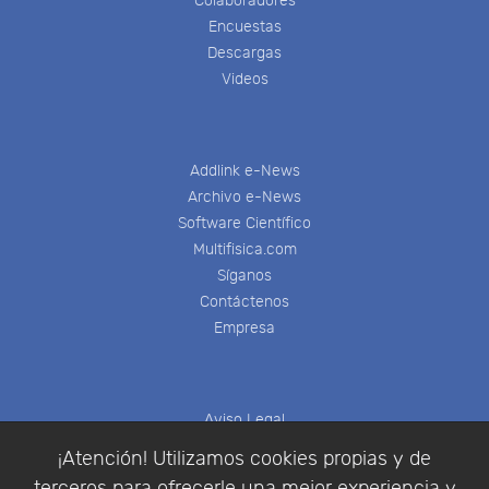
Colaboradores
Encuestas
Descargas
Videos
Addlink e-News
Archivo e-News
Software Científico
Multifisica.com
Síganos
Contáctenos
Empresa
Aviso Legal
Política de Cookies
¡Atención! Utilizamos cookies propias y de
Política de Privacidad
terceros para ofrecerle una mejor experiencia y