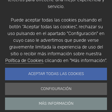
Condiciones de compra
servicio.
Identificarse
Registrarse
Puede aceptar todas las cookies pulsando el
botón “Aceptar todas las cookies”, rechazar su
uso pulsando en el apartado "Configuración" en
cuyo caso le advertimos que puede verse
Empresa
|
Aviso Legal
|
Política de Privacidad
|
gravemente limitada la experiencia de uso del
Política de Cookies
sitio o recibir más información sobre nuestra
© Copyright 1994 - 2026. Addlink Software
Política de Cookies
clicando en "Más información".
Científico, S.L.
Distribuidor de soluciones software para España y
ACEPTAR TODAS LAS COOKIES
Portugal.
CONFIGURACIÓN
MÁS INFORMACIÓN