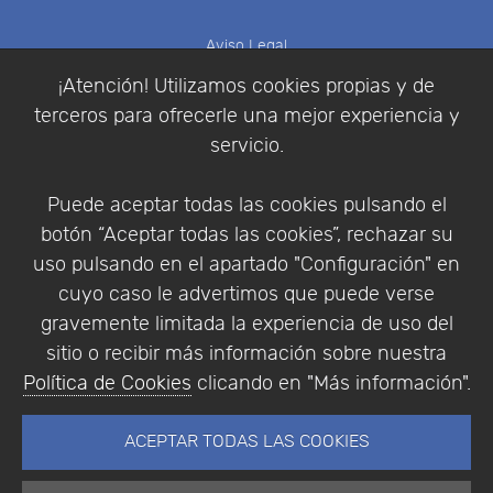
Aviso Legal
Política de Cookies
¡Atención! Utilizamos cookies propias y de
Política de Privacidad
terceros para ofrecerle una mejor experiencia y
Condiciones de compra
servicio.
Identificarse
Registrarse
Puede aceptar todas las cookies pulsando el
botón “Aceptar todas las cookies”, rechazar su
uso pulsando en el apartado "Configuración" en
cuyo caso le advertimos que puede verse
Empresa
|
Aviso Legal
|
Política de Privacidad
|
gravemente limitada la experiencia de uso del
Política de Cookies
sitio o recibir más información sobre nuestra
© Copyright 1994 - 2026. Addlink Software
Política de Cookies
clicando en "Más información".
Científico, S.L.
Distribuidor de soluciones software para España y
ACEPTAR TODAS LAS COOKIES
Portugal.