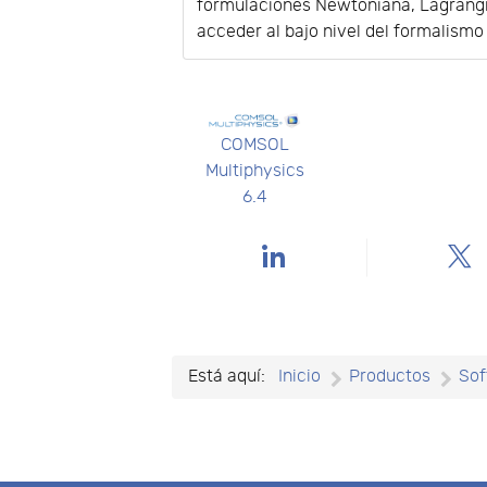
formulaciones Newtoniana, Lagrangia
acceder al bajo nivel del formalism
COMSOL
Multiphysics
6.4
Está aquí:
Inicio
Productos
Sof