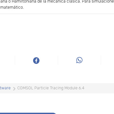
na o Hamiltoniana de la mecánica clásica. Para simulacione
o matemático.
tware
COMSOL Particle Tracing Module 6.4