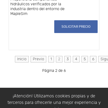
hidráulicos verificados por la
industria dentro del entorno de
MapleSim
SOLICITAR PRECIO
Inicio
Previo
1
2
3
4
5
6
Sigu
Página 2 de 6
¡Atención! Utilizamos cookies propias y de
Está aquí:
Inicio
terceros para ofrecerle una mejor experiencia y