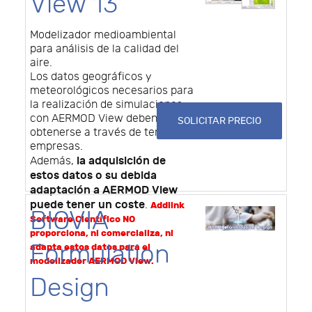
View 13
Modelizador medioambiental
para análisis de la calidad del
aire.
Los datos geográficos y
meteorológicos necesarios para
la realización de simulaciones
con AERMOD View deben
SOLICITAR PRECIO
obtenerse a través de terceras
empresas.
la adquisición de
Además,
estos datos o su debida
adaptación a AERMOD View
puede tener un coste
.
Addlink
BIOVIA
Software Científico NO
proporciona, ni comercializa, ni
Formulation
adapta estos datos para el
modelizador AERMOD View.
Design