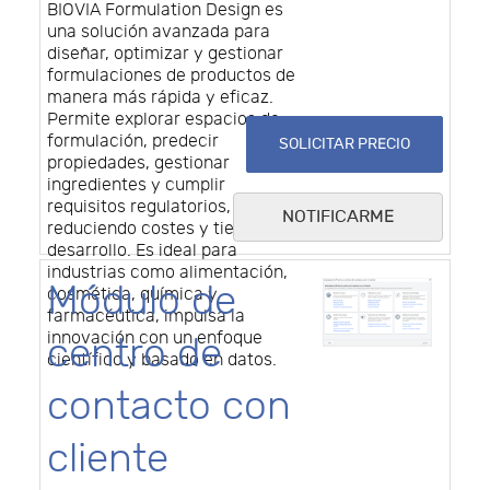
BIOVIA Formulation Design es
una solución avanzada para
diseñar, optimizar y gestionar
formulaciones de productos de
manera más rápida y eficaz.
Permite explorar espacios de
formulación, predecir
SOLICITAR PRECIO
propiedades, gestionar
ingredientes y cumplir
requisitos regulatorios,
NOTIFICARME
reduciendo costes y tiempo de
desarrollo. Es ideal para
industrias como alimentación,
Módulo de
cosmética, química y
farmacéutica, impulsa la
innovación con un enfoque
centro de
científico y basado en datos.
contacto con
cliente