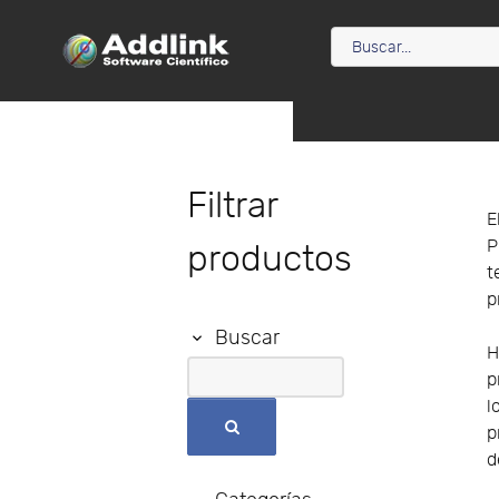
Filtrar
E
P
productos
t
p
Buscar
H
p
l
p
d