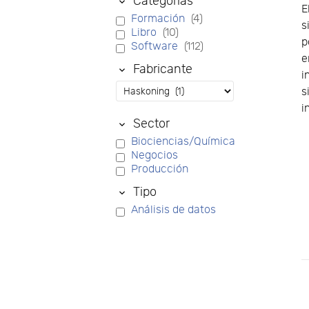
Categorías
E
Formación
(4)
s
Libro
(10)
p
Software
(112)
e
Fabricante
i
s
i
Sector
Biociencias/Química
Negocios
Producción
Tipo
Análisis de datos