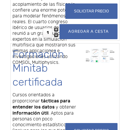
acoplamiento de las físicas le
confiere una enorme potencia
SOLICITAR PRECIO
para modelar fenómenos
reales. El cuarto congreso
ibérico de usuarios de COMSOL
reunió a un gran grupo de
expertos en la simulación
multifísica que mostraron sus
últimas aplicaciones e
Formación
investigaciones utilizando
COMSOL Multiphysics.
Minitab
certificada
Cursos orientados a
tácticas para
proporcionar
entender los datos
y obtener
información útil
. Aptos para
personas con poco
conocimiento estadístico