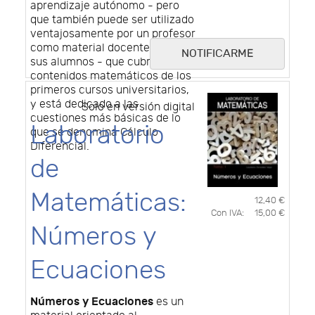
aprendizaje autónomo - pero
que también puede ser utilizado
ventajosamente por un profesor
como material docente para
NOTIFICARME
sus alumnos - que cubre los
contenidos matemáticos de los
primeros cursos universitarios,
y está dedicado a las
Solo en versión digital
cuestiones más básicas de lo
Laboratorio
que se denomina Cálculo
Diferencial.
de
Matemáticas:
12,40 €
Con IVA:
15,00 €
Números y
Ecuaciones
Números y Ecuaciones
es un