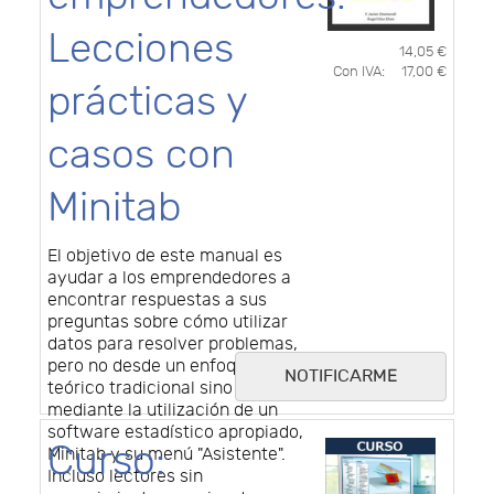
Lecciones
14,05 €
Con IVA:
17,00 €
prácticas y
casos con
Minitab
El objetivo de este manual es
ayudar a los emprendedores a
encontrar respuestas a sus
preguntas sobre cómo utilizar
datos para resolver problemas,
pero no desde un enfoque
NOTIFICARME
teórico tradicional sino
mediante la utilización de un
software estadístico apropiado,
Curso:
Minitab y su menú "Asistente".
Incluso lectores sin