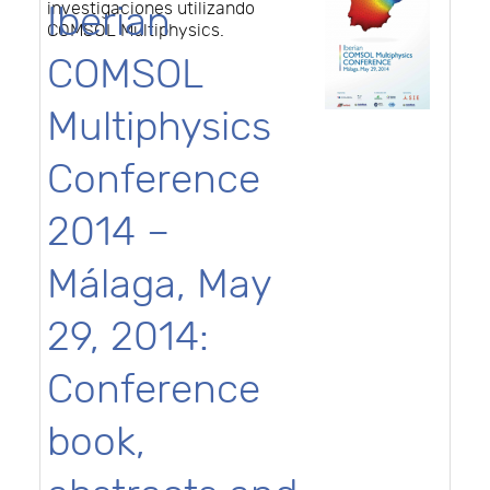
Iberian
investigaciones utilizando
COMSOL Multiphysics.
COMSOL
Multiphysics
Conference
2014 –
Málaga, May
29, 2014:
Conference
book,