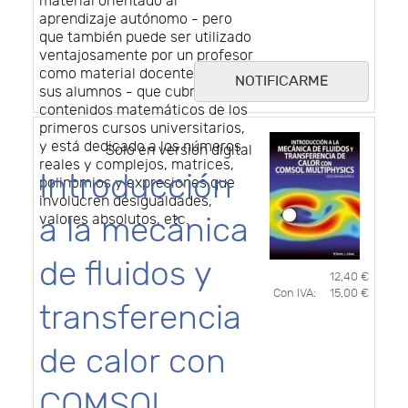
material orientado al
aprendizaje autónomo - pero
que también puede ser utilizado
ventajosamente por un profesor
como material docente para
NOTIFICARME
sus alumnos - que cubre los
contenidos matemáticos de los
primeros cursos universitarios,
y está dedicado a los números
Solo en versión digital
reales y complejos, matrices,
Introducción
polinomios y expresiones que
involucren desigualdades,
valores absolutos, etc.
a la mecánica
de fluidos y
12,40 €
Con IVA:
15,00 €
transferencia
de calor con
COMSOL