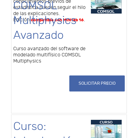
conocimientos previos de
COMSOL
estadística pueden seguir el hilo
de las explicaciones.
Multiphysics
Edición
.
compatible con Minitab 16
Avanzado
Curso avanzado del software de
modelado multifísico COMSOL
Multiphysics
SOLICITAR PRECIO
Curso: