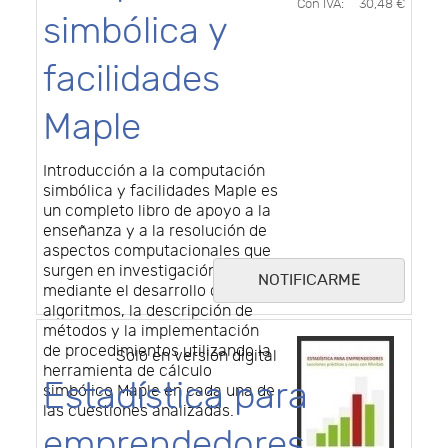
Con IVA:
30,48 €
simbólica y
facilidades
Maple
Introducción a la computación
simbólica y facilidades Maple es
un completo libro de apoyo a la
enseñanza y a la resolución de
aspectos computacionales que
surgen en investigación
NOTIFICARME
mediante el desarrollo de
algoritmos, la descripción de
métodos y la implementación
de procedimientos utilizando la
Solo en versión digital
herramienta de cálculo
Estadística para
simbólico Maple en cada una de
las cuestiones analizadas.
emprendedores.