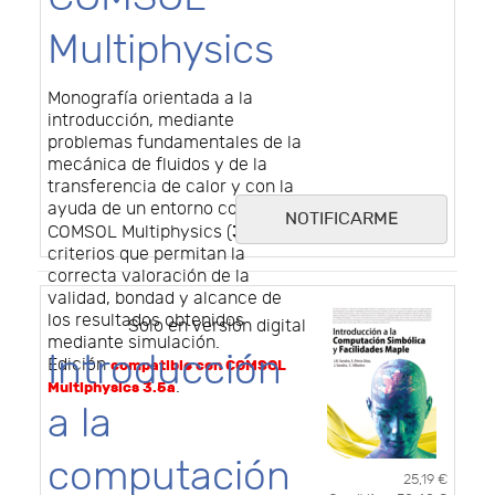
Multiphysics
Monografía orientada a la
introducción, mediante
problemas fundamentales de la
mecánica de fluidos y de la
transferencia de calor y con la
ayuda de un entorno como
NOTIFICARME
3.5a
COMSOL Multiphysics (
), de
criterios que permitan la
correcta valoración de la
validad, bondad y alcance de
los resultados obtenidos
Solo en versión digital
mediante simulación.
Introducción
Edición
compatible con COMSOL
.
Multiphysics 3.5a
a la
computación
25,19 €