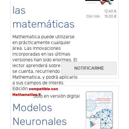
las
12,40 €
Con IVA:
15,00 €
matemáticas
Mathematica puede utilizarse
en prácticamente cualquier
área. Las innovaciones
incorporadas en las últimas
versiones han sido enormes. El
lector aprenderá sobre lo que
NOTIFICARME
se cuenta, recurriendo a
Mathematica, y podrá aplicarlo
a sus campos de interés.
Edición
compatible con
.
Mathematica 9
Solo en versión digital
Modelos
Neuronales