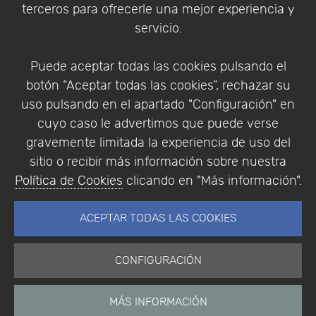
terceros para ofrecerle una mejor experiencia y
Condiciones de compra
servicio.
Identificarse
Registrarse
Puede aceptar todas las cookies pulsando el
botón “Aceptar todas las cookies”, rechazar su
uso pulsando en el apartado "Configuración" en
cuyo caso le advertimos que puede verse
Empresa
|
Aviso Legal
|
Política de Privacidad
|
gravemente limitada la experiencia de uso del
Política de Cookies
sitio o recibir más información sobre nuestra
© Copyright 1994 - 2026. Addlink Software
Política de Cookies
clicando en "Más información".
Científico, S.L.
Distribuidor de soluciones software para España y
ACEPTAR TODAS LAS COOKIES
Portugal.
CONFIGURACIÓN
MÁS INFORMACIÓN