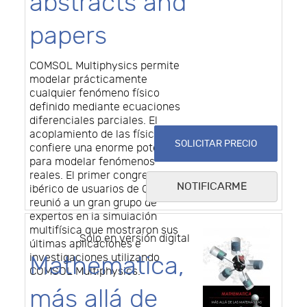
abstracts and
papers
COMSOL Multiphysics permite
modelar prácticamente
cualquier fenómeno físico
definido mediante ecuaciones
diferenciales parciales. El
acoplamiento de las físicas le
SOLICITAR PRECIO
confiere una enorme potencia
para modelar fenómenos
reales. El primer congreso
NOTIFICARME
ibérico de usuarios de COMSOL
reunió a un gran grupo de
expertos en la simulación
multifísica que mostraron sus
Solo en versión digital
últimas aplicaciones e
Mathematica,
investigaciones utilizando
COMSOL Multiphysics.
más allá de