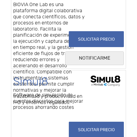
BIOVIA One Lab es una
plataforma digital colaborativa
que conecta científicos, datos y
procesos en entornos de
laboratorio. Facilita la
planificación de experimentos,
SOLICITAR PRECIO
la ejecución y captura de datos
en tiempo real, y la gestión
eficiente de flujos de trabajo,
NOTIFICARME
reduciendo errores y
acelerando el desarrollo
científico. Compatible con
instrumentos y sistemas
Simul8
existentes, permite cumplir
normativas y mejorar la
Software de simulación de
trazabilidad y productividad en
eventos discretos para mejorar
I+D y entornos regulados.
procesos ahorrando costes
SOLICITAR PRECIO