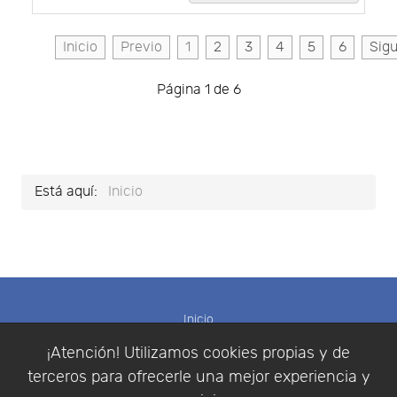
Inicio
Previo
1
2
3
4
5
6
Sigu
Página 1 de 6
Está aquí:
Inicio
Inicio
Noticias
¡Atención! Utilizamos cookies propias y de
Etiquetas
terceros para ofrecerle una mejor experiencia y
Productos