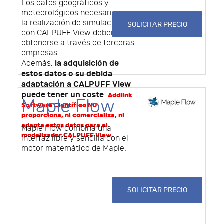
Los datos geográficos y
meteorológicos necesarios para
la realización de simulaciones
SOLICITAR PRECIO
con CALPUFF View deben
obtenerse a través de terceras
empresas.
la adquisición de
Además,
estos datos o su debida
adaptación a CALPUFF View
puede tener un coste
.
Addlink
Maple Flow
Software Científico NO
proporciona, ni comercializa, ni
adapta estos datos para el
Maple Flow combina una
modelizador CALPUFF View.
interfaz libre y sencilla con el
motor matemático de Maple.
SOLICITAR PRECIO