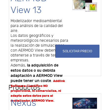
View 13
Modelizador medioambiental
para análisis de la calidad del
aire.
Los datos geográficos y
meteorológicos necesarios para
la realización de simulaciones
con AERMOD View deben
SOLICITAR PRECIO
obtenerse a través de terceras
empresas.
la adquisición de
Además,
estos datos o su debida
adaptación a AERMOD View
puede tener un coste
.
Addlink
Productos
Software Científico NO
proporciona, ni comercializa, ni
adapta estos datos para el
Nexus
modelizador AERMOD View.