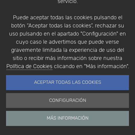
servicio.
Soporte
Tienda
Cesta
Puede aceptar todas las cookies pulsando el
botón “Aceptar todas las cookies”, rechazar su
uso pulsando en el apartado "Configuración" en
cuyo caso le advertimos que puede verse
Calendario
Eventos
gravemente limitada la experiencia de uso del
Eventos pasados
sitio o recibir más información sobre nuestra
Colaboradores
Política de Cookies
clicando en "Más información".
Encuestas
Descargas
ACEPTAR TODAS LAS COOKIES
Videos
CONFIGURACIÓN
Addlink e-News
MÁS INFORMACIÓN
Archivo e-News
Software Científico
Multifisica.com