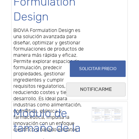
Formulation
Design
BIOVIA Formulation Design es
una solución avanzada para
diseñar, optimizar y gestionar
formulaciones de productos de
manera más rápida y eficaz.
Permite explorar espacios de
formulación, predecir
SOLICITAR PRECIO
propiedades, gestionar
ingredientes y cumplir
requisitos regulatorios,
NOTIFICARME
reduciendo costes y tiempo de
desarrollo. Es ideal para
industrias como alimentación,
Módulo de
cosmética, química y
farmacéutica, impulsa la
innovación con un enfoque
tamaño de la
científico y basado en datos.