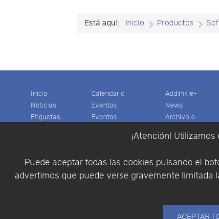
Está aquí:
Inicio
Productos
Sof
Inicio
Calendario
Addlink e-
Noticias
Eventos
News
Etiquetas
Eventos
Archivo e-
Productos
pasados
News
¡Atención! Utilizamos 
Soporte
Colaboradores
Software
Tienda
Encuestas
Científico
Puede aceptar todas las cookies pulsando el botó
Cesta
Descargas
Multifisica.com
advertimos que puede verse gravemente limitada la
Videos
Síganos
Contáctenos
Empresa
ACEPTAR T