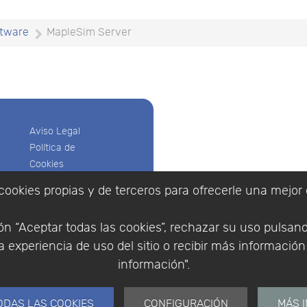
tware
MapleSim Server
Aviso Legal
Política de
Cookies
Política de
cookies propias y de terceros para ofrecerle una mejor 
Privacidad
Empresa
|
Aviso Legal
|
Po
Condiciones
|
Política de Cookies
n “Aceptar todas las cookies”, rechazar su uso pulsan
de compra
© Copyright 1994 - 2026. 
 experiencia de uso del sitio o recibir más informació
Identificarse
Científico, S.L.
Registrarse
información".
Distribuidor de solucione
España y Portugal.
ODAS LAS COOKIES
CONFIGURACIÓN
MÁS 