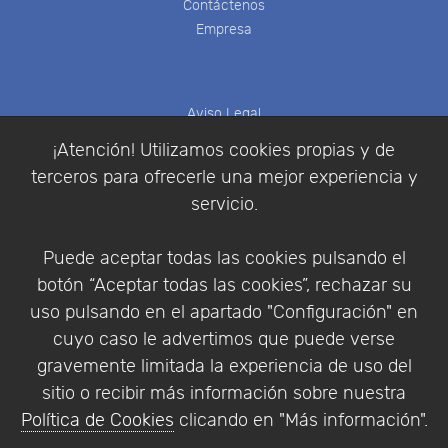
Contáctenos
Empresa
Aviso Legal
Política de Cookies
¡Atención! Utilizamos cookies propias y de
Política de Privacidad
terceros para ofrecerle una mejor experiencia y
Condiciones de compra
servicio.
Identificarse
Registrarse
Puede aceptar todas las cookies pulsando el
botón “Aceptar todas las cookies”, rechazar su
uso pulsando en el apartado "Configuración" en
cuyo caso le advertimos que puede verse
Empresa
|
Aviso Legal
|
Política de Privacidad
|
gravemente limitada la experiencia de uso del
Política de Cookies
sitio o recibir más información sobre nuestra
© Copyright 1994 - 2026. Addlink Software
Política de Cookies
clicando en "Más información".
Científico, S.L.