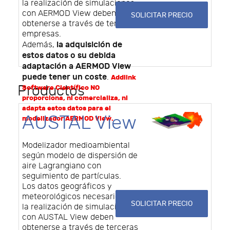
la realización de simulaciones
con AERMOD View deben
SOLICITAR PRECIO
obtenerse a través de terceras
empresas.
la adquisición de
Además,
estos datos o su debida
adaptación a AERMOD View
puede tener un coste
.
Addlink
Productos
Software Científico NO
proporciona, ni comercializa, ni
adapta estos datos para el
AUSTAL View
modelizador AERMOD View.
Modelizador medioambiental
según modelo de dispersión de
aire Lagrangiano con
seguimiento de partículas.
Los datos geográficos y
meteorológicos necesarios para
SOLICITAR PRECIO
la realización de simulaciones
con AUSTAL View deben
obtenerse a través de terceras