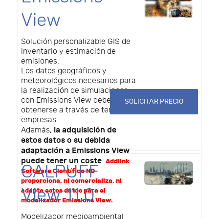
View
Solución personalizable GIS de
inventario y estimación de
emisiones.
Los datos geográficos y
meteorológicos necesarios para
la realización de simulaciones
con Emissions View deben
SOLICITAR PRECIO
obtenerse a través de terceras
empresas.
la adquisición de
Además,
estos datos o su debida
adaptación a Emissions View
puede tener un coste
.
Addlink
CALPUFF
Software Científico NO
proporciona, ni comercializa, ni
View 11.0
adapta estos datos para el
modelizador Emissions View.
Modelizador medioambiental