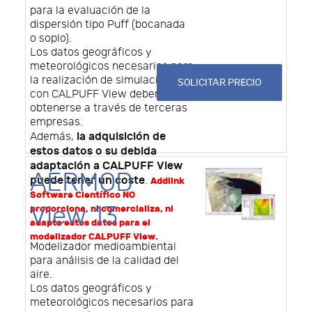
para la evaluación de la
dispersión tipo Puff (bocanada
o soplo).
Los datos geográficos y
meteorológicos necesarios para
la realización de simulaciones
SOLICITAR PRECIO
con CALPUFF View deben
obtenerse a través de terceras
empresas.
la adquisición de
Además,
estos datos o su debida
adaptación a CALPUFF View
AERMOD
puede tener un coste
.
Addlink
Software Científico NO
View 13
proporciona, ni comercializa, ni
adapta estos datos para el
modelizador CALPUFF View.
Modelizador medioambiental
para análisis de la calidad del
aire.
Los datos geográficos y
meteorológicos necesarios para