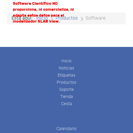
Software Científico NO
proporciona, ni comercializa, ni
adapta estos datos para el
Está aquí:
Inicio
Productos
Software
modelizador SLAB View.
Inicio
Noticias
Etiquetas
Productos
Soporte
Tienda
Cesta
Calendario