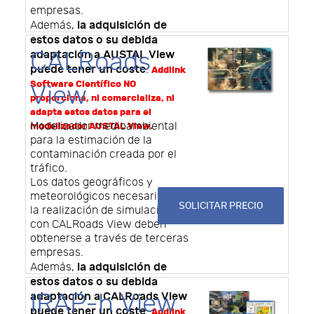
empresas.
la adquisición de
Además,
estos datos o su debida
CALRoads
adaptación a AUSTAL View
puede tener un coste
.
Addlink
Software Científico NO
View
proporciona, ni comercializa, ni
adapta estos datos para el
Modelizador medioambiental
modelizador AUSTAL View.
para la estimación de la
contaminación creada por el
tráfico.
Los datos geográficos y
meteorológicos necesarios para
SOLICITAR PRECIO
la realización de simulaciones
con CALRoads View deben
obtenerse a través de terceras
empresas.
la adquisición de
Además,
estos datos o su debida
IRAP-h View
adaptación a CALRoads View
puede tener un coste
.
Addlink