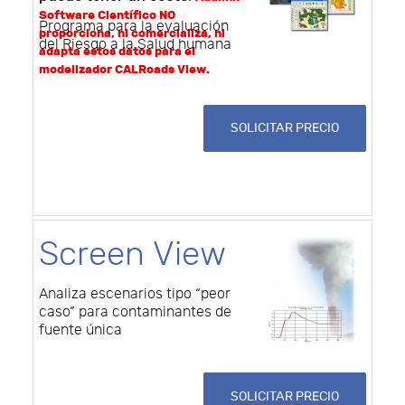
Software Científico NO
Programa para la evaluación
proporciona, ni comercializa, ni
del Riesgo a la Salud humana
adapta estos datos para el
modelizador CALRoads View.
SOLICITAR PRECIO
Screen View
Analiza escenarios tipo “peor
caso” para contaminantes de
fuente única
SOLICITAR PRECIO