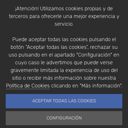
Política de Cookies
¡Atención! Utilizamos cookies propias y de
Política de Privacidad
terceros para ofrecerle una mejor experiencia y
Condiciones de compra
servicio.
Identificarse
Registrarse
Puede aceptar todas las cookies pulsando el
botón “Aceptar todas las cookies”, rechazar su
uso pulsando en el apartado "Configuración" en
cuyo caso le advertimos que puede verse
Empresa
|
Aviso Legal
|
Política de Privacidad
|
gravemente limitada la experiencia de uso del
Política de Cookies
sitio o recibir más información sobre nuestra
© Copyright 1994 - 2026. Addlink Software
Política de Cookies
clicando en "Más información".
Científico, S.L.
Distribuidor de soluciones software para España y
ACEPTAR TODAS LAS COOKIES
Portugal.
CONFIGURACIÓN