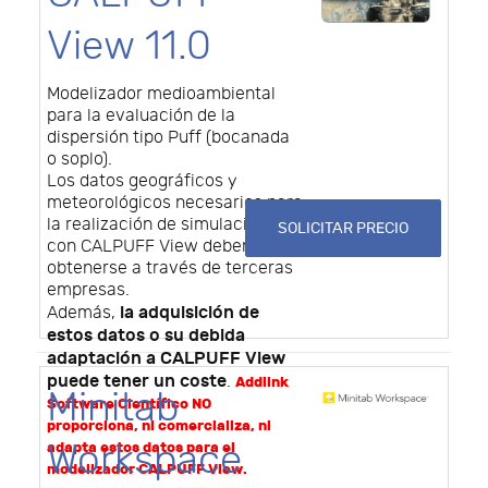
View 11.0
Modelizador medioambiental
para la evaluación de la
dispersión tipo Puff (bocanada
o soplo).
Los datos geográficos y
meteorológicos necesarios para
la realización de simulaciones
SOLICITAR PRECIO
con CALPUFF View deben
obtenerse a través de terceras
empresas.
la adquisición de
Además,
estos datos o su debida
adaptación a CALPUFF View
puede tener un coste
.
Addlink
Minitab
Software Científico NO
proporciona, ni comercializa, ni
Workspace
adapta estos datos para el
modelizador CALPUFF View.