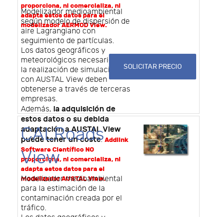
proporciona, ni comercializa, ni
Modelizador medioambiental
adapta estos datos para el
según modelo de dispersión de
modelizador AERMOD View.
aire Lagrangiano con
seguimiento de partículas.
Los datos geográficos y
meteorológicos necesarios para
SOLICITAR PRECIO
la realización de simulaciones
con AUSTAL View deben
obtenerse a través de terceras
empresas.
la adquisición de
Además,
estos datos o su debida
CALRoads
adaptación a AUSTAL View
puede tener un coste
.
Addlink
Software Científico NO
View
proporciona, ni comercializa, ni
adapta estos datos para el
Modelizador medioambiental
modelizador AUSTAL View.
para la estimación de la
contaminación creada por el
tráfico.