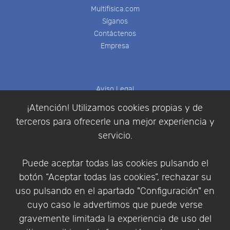
Multifisica.com
Síganos
Contáctenos
Empresa
Aviso Legal
Política de Cookies
¡Atención! Utilizamos cookies propias y de
Política de Privacidad
terceros para ofrecerle una mejor experiencia y
Condiciones de compra
servicio.
Identificarse
Registrarse
Puede aceptar todas las cookies pulsando el
botón “Aceptar todas las cookies”, rechazar su
uso pulsando en el apartado "Configuración" en
cuyo caso le advertimos que puede verse
Empresa
|
Aviso Legal
|
Política de Privacidad
|
gravemente limitada la experiencia de uso del
Política de Cookies