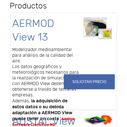
Productos
AERMOD
View 13
Modelizador medioambiental
para análisis de la calidad del
aire.
Los datos geográficos y
meteorológicos necesarios para
la realización de simulaciones
SOLICITAR PRECIO
con AERMOD View deben
obtenerse a través de terceras
empresas.
la adquisición de
Además,
estos datos o su debida
adaptación a AERMOD View
AUSTAL View
puede tener un coste
.
Addlink
Software Científico NO