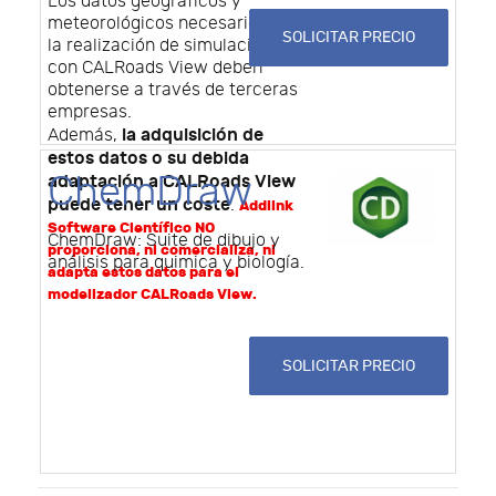
Los datos geográficos y
meteorológicos necesarios para
SOLICITAR PRECIO
la realización de simulaciones
con CALRoads View deben
obtenerse a través de terceras
empresas.
la adquisición de
Además,
estos datos o su debida
ChemDraw
adaptación a CALRoads View
puede tener un coste
.
Addlink
Software Científico NO
ChemDraw: Suite de dibujo y
proporciona, ni comercializa, ni
análisis para quimica y biología.
adapta estos datos para el
modelizador CALRoads View.
SOLICITAR PRECIO