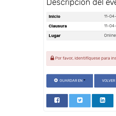
Descripción del ev
Inicio
11-04
Clausura
11-04
Lugar
Onlin
Por favor, identifíquese para in
GUARDAR EN
VOLVER