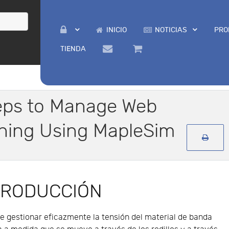
INICIO
NOTICIAS
PRO
TIENDA
teps to Manage Web
oning Using MapleSim
TRODUCCIÓN
e gestionar eficazmente la tensión del material de banda