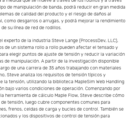
 a medida que se mueve a través de los rodillos y a través
ipo de manipulación de banda, podrá reducir en gran medida
blemas de calidad del producto y el riesgo de daños al
l, como desgarros o arrugas, y podrá mejorar la rendimiento
 de su línea de red de rodillos.
l experto de la industria Steve Lange (ProcessDev, LLC),
s de un sistema rollo a rollo pueden afectar el tensado y
ara elegir puntos de ajuste de tensión y reducir la variación
s de manipulación. A partir de la investigación disponible
largo de una carrera de 35 años trabajando con materiales
o, Steve analiza los requisitos de tensión típicos y
 la tensión, utilizando la biblioteca MapleSim Web Handling
ón bajo varios condiciones de operación. Comenzando por
o la herramienta de cálculo Maple Flow, Steve describe cómo
es de tensión, luego cubre componentes comunes para
rines, frenos, celdas de carga y bucles de control. También se
ccionados y los dispositivos de control de tensión para