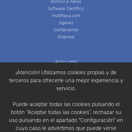
Archivo e-News
Software Científico
Multifisica.com
Síganos
Contáctenos
Empresa
Aviso Legal
Política de Cookies
¡Atención! Utilizamos cookies propias y de
Política de Privacidad
terceros para ofrecerle una mejor experiencia y
Condiciones de compra
servicio.
Identificarse
Registrarse
Puede aceptar todas las cookies pulsando el
botón “Aceptar todas las cookies”, rechazar su
uso pulsando en el apartado "Configuración" en
cuyo caso le advertimos que puede verse