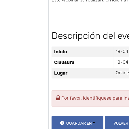
Este webinar se realizará en idioma i
Descripción del ev
Inicio
18-04
Clausura
18-04
Lugar
Onlin
Por favor, identifíquese para in
GUARDAR EN
VOLVER