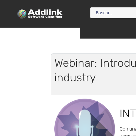
Webinar: Introd
industry
IN
Con una