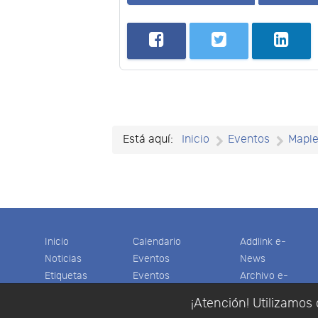
Está aquí:
Inicio
Eventos
Mapl
Inicio
Calendario
Addlink e-
Noticias
Eventos
News
Etiquetas
Eventos
Archivo e-
Productos
pasados
News
¡Atención! Utilizamos 
Soporte
Colaboradores
Software