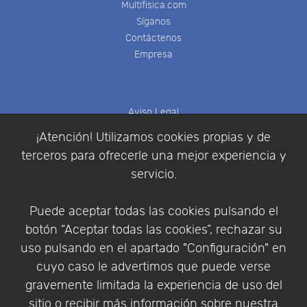
Multifisica.com
Síganos
Contáctenos
Empresa
Aviso Legal
Política de Cookies
¡Atención! Utilizamos cookies propias y de
Política de Privacidad
terceros para ofrecerle una mejor experiencia y
Condiciones de compra
servicio.
Identificarse
Registrarse
Puede aceptar todas las cookies pulsando el
botón “Aceptar todas las cookies”, rechazar su
uso pulsando en el apartado "Configuración" en
cuyo caso le advertimos que puede verse
Empresa
|
Aviso Legal
|
Política de Privacidad
|
gravemente limitada la experiencia de uso del
Política de Cookies
sitio o recibir más información sobre nuestra