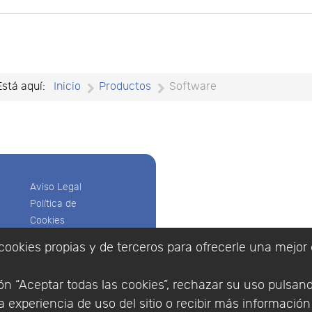
Está aquí:
Inicio
Productos
Software
Aviso Legal
Política de
Cookies
Política de
cookies propias y de terceros para ofrecerle una mejor 
Privacidad
Empresa
|
Aviso Legal
|
Po
Condiciones
|
Política de Cookies
n “Aceptar todas las cookies”, rechazar su uso pulsan
de compra
© Copyright 1994 - 2026. 
 experiencia de uso del sitio o recibir más informació
Identificarse