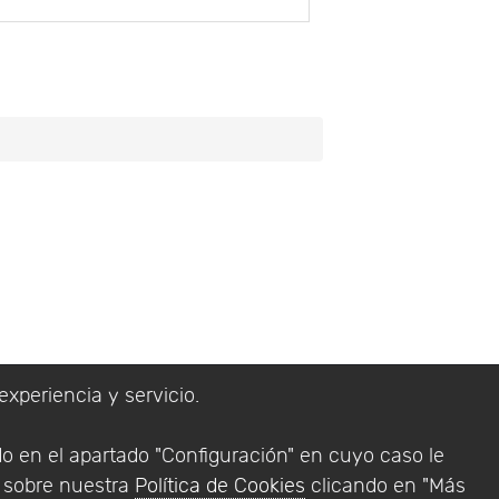
experiencia y servicio.
lítica de Privacidad
do en el apartado "Configuración" en cuyo caso le
Addlink Software
n sobre nuestra
Política de Cookies
clicando en "Más