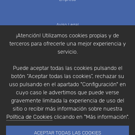
Aviso Legal
Política de Cookies
¡Atención! Utilizamos cookies propias y de
Política de Privacidad
terceros para ofrecerle una mejor experiencia y
Condiciones de compra
servicio.
Identificarse
Registrarse
Puede aceptar todas las cookies pulsando el
botón “Aceptar todas las cookies”, rechazar su
uso pulsando en el apartado "Configuración" en
cuyo caso le advertimos que puede verse
Empresa
|
Aviso Legal
|
Política de Privacidad
|
gravemente limitada la experiencia de uso del
Política de Cookies
sitio o recibir más información sobre nuestra
© Copyright 1994 - 2026. Addlink Software
Política de Cookies
clicando en "Más información".
Científico, S.L.
Distribuidor de soluciones software para España y
ACEPTAR TODAS LAS COOKIES