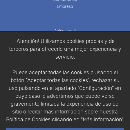
Empresa
Aviso Legal
Política de Cookies
¡Atención! Utilizamos cookies propias y de
Política de Privacidad
terceros para ofrecerle una mejor experiencia y
Condiciones de compra
servicio.
Identificarse
Registrarse
Puede aceptar todas las cookies pulsando el
botón “Aceptar todas las cookies”, rechazar su
uso pulsando en el apartado "Configuración" en
cuyo caso le advertimos que puede verse
Empresa
|
Aviso Legal
|
Política de Privacidad
|
gravemente limitada la experiencia de uso del
Política de Cookies
sitio o recibir más información sobre nuestra
© Copyright 1994 - 2026. Addlink Software
Política de Cookies
clicando en "Más información".
Científico, S.L.