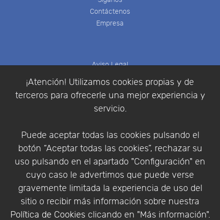
Contáctenos
Empresa
Aviso Legal
Política de Cookies
¡Atención! Utilizamos cookies propias y de
Política de Privacidad
terceros para ofrecerle una mejor experiencia y
Condiciones de compra
servicio.
Identificarse
Registrarse
Puede aceptar todas las cookies pulsando el
botón “Aceptar todas las cookies”, rechazar su
uso pulsando en el apartado "Configuración" en
cuyo caso le advertimos que puede verse
Empresa
|
Aviso Legal
|
Política de Privacidad
|
gravemente limitada la experiencia de uso del
Política de Cookies
sitio o recibir más información sobre nuestra
© Copyright 1994 - 2026. Addlink Software
Política de Cookies
clicando en "Más información".