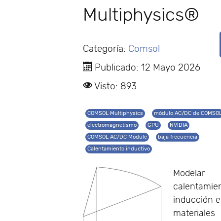
Multiphysics®
Categoría:
Comsol
Publicado: 12 Mayo 2026
Visto: 893
COMSOL Multiphysics
módulo AC/DC de COMSO
electromagnetismo
GPU
NVIDIA
COMSOL AC/DC Module
baja frecuencia
Calentamiento inductivo
Modelar
calentamien
inducción 
materiales