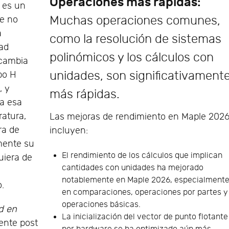
Operaciones más rápidas:
 es un
Muchas operaciones comunes,
le no
a
como la resolución de sistemas
ad
polinómicos y los cálculos con
cambia
unidades, son significativament
po H
, y
más rápidas.
a esa
ratura,
Las mejoras de rendimiento en Maple 202
ra de
incluyen:
mente su
El rendimiento de los cálculos que implican
uiera de
cantidades con unidades ha mejorado
e
notablemente en Maple 2026, especialment
o.
en comparaciones, operaciones por partes y
operaciones básicas.
d en
La inicialización del vector de punto flotante
ente post