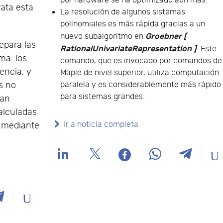
por hardware se ha optimizado aún más.
ata esta
La resolución de algunos sistemas
polinomiales es más rápida gracias a un
Groebner [
nuevo subalgoritmo en
epara las
RationalUnivariateRepresentation ]
. Este
ma: los
comando, que es invocado por comandos de
encia, y
Maple de nivel superior, utiliza computación
paralela y es considerablemente más rápido
s no
para sistemas grandes.
ran
alculadas
Ir a noticia completa
o mediante