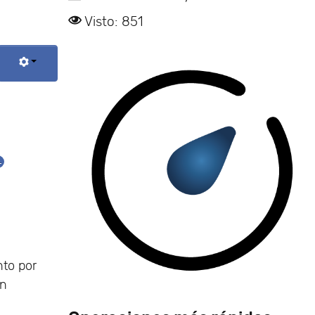
Visto: 851
L
to por
en