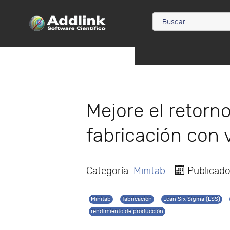
Mejore el retorno
fabricación con v
Categoría:
Minitab
Publicad
Minitab
fabricación
Lean Six Sigma (LSS)
rendimiento de producción