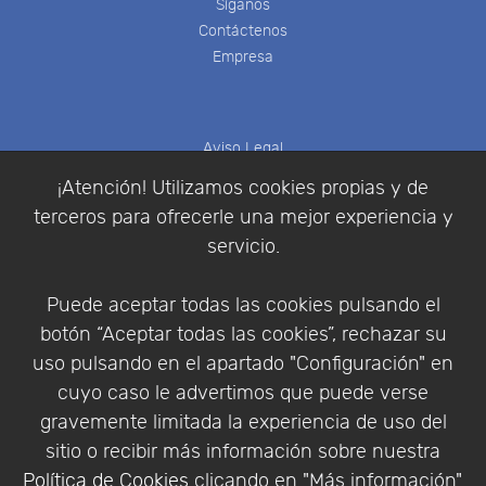
Síganos
Contáctenos
Empresa
Aviso Legal
Política de Cookies
¡Atención! Utilizamos cookies propias y de
Política de Privacidad
terceros para ofrecerle una mejor experiencia y
Condiciones de compra
servicio.
Identificarse
Registrarse
Puede aceptar todas las cookies pulsando el
botón “Aceptar todas las cookies”, rechazar su
uso pulsando en el apartado "Configuración" en
cuyo caso le advertimos que puede verse
Empresa
|
Aviso Legal
|
Política de Privacidad
|
gravemente limitada la experiencia de uso del
Política de Cookies
sitio o recibir más información sobre nuestra
© Copyright 1994 - 2026. Addlink Software
Política de Cookies
clicando en "Más información".