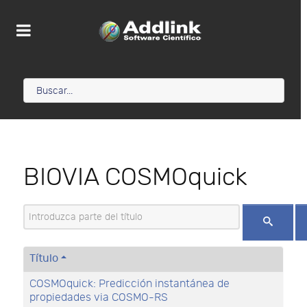
BIOVIA COSMOquick
Introduzca parte del título
Título
COSMOquick: Predicción instantánea de
propiedades via COSMO-RS