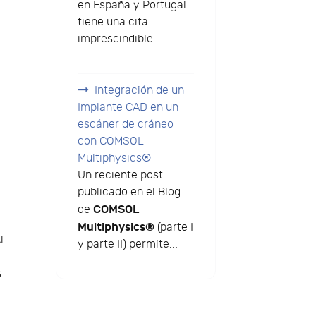
en España y Portugal
r
tiene una cita
imprescindible...
Integración de un
Implante CAD en un
escáner de cráneo
con COMSOL
Multiphysics®
Un reciente post
publicado en el Blog
COMSOL
de
Multiphysics®
(parte I
l
y parte II) permite...
s