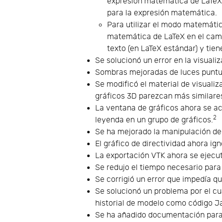
expresión matemática de LaTeX 
para la expresión matemática.
Para utilizar el modo matemátic
matemática de LaTeX en el camp
texto (en LaTeX estándar) y ti
Se solucionó un error en la visuali
Sombras mejoradas de luces puntu
Se modificó el material de visuali
gráficos 3D parezcan más similares 
La ventana de gráficos ahora se a
2
leyenda en un grupo de gráficos.
Se ha mejorado la manipulación de 
El gráfico de directividad ahora ig
La exportación VTK ahora se ejecu
Se redujo el tiempo necesario para 
Se corrigió un error que impedía q
Se solucionó un problema por el c
historial de modelo como código J
Se ha añadido documentación para l