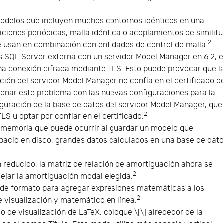
delos que incluyen muchos contornos idénticos en una
iciones periódicas, malla idéntica o acoplamientos de similit
2
e usan en combinación con entidades de control de malla.
s SQL Server externa con un servidor Model Manager en 6.2, e
una conexión cifrada mediante TLS. Esto puede provocar que l
ución del servidor Model Manager no confía en el certificado d
ionar este problema con las nuevas configuraciones para la
guración de la base de datos del servidor Model Manager, que
2
TLS u optar por confiar en el certificado.
de memoria que puede ocurrir al guardar un modelo que
pacio en disco, grandes datos calculados en una base de dat
reducido, la matriz de relación de amortiguación ahora se
2
ejar la amortiguación modal elegida.
de formato para agregar expresiones matemáticas a los
2
de visualización y matemático en línea.
o de visualización de LaTeX, coloque \[\] alrededor de la