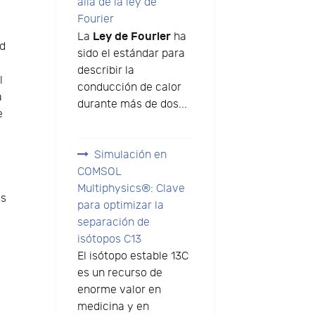
allá de la ley de
Fourier
Ley de Fourier
La
ha
ud
sido el estándar para
describir la
l
conducción de calor
a
durante más de dos...
e
Simulación en
COMSOL
Multiphysics®: Clave
os
para optimizar la
separación de
isótopos C13
El isótopo estable 13C
es un recurso de
enorme valor en
medicina y en