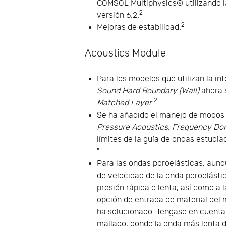
COMSOL Multiphysics® utilizando l
2
versión 6.2.
2
Mejoras de estabilidad.
Acoustics Module
Para los modelos que utilizan la in
Sound Hard Boundary (Wall)
ahora 
2
Matched Layer
.
Se ha añadido el manejo de modos n
Pressure Acoustics, Frequency Do
límites de la guía de ondas estudi
"
Para las ondas poroelásticas, aunqu
de velocidad de la onda poroelásti
presión rápida o lenta, así como a 
opción de entrada de material del 
ha solucionado. Tengase en cuenta q
mallado, donde la onda más lenta