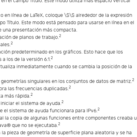
en el campo Título. Este modo utiliza más espacio vertical
o en línea de LaTeX, coloque \$\$ alrededor de la expresión
o Título. Este modo está pensado para usarse en línea en el
ene una presentación más compacta.
2
zación de planos de trabajo.
2
ales.
zación predeterminado en los gráficos. Esto hace que los
2
a los de la versión 6.1.
ctualiza inmediatamente cuando se cambia la posición de la
2
geometrías singulares en los conjuntos de datos de matriz.
2
nora las frecuencias duplicadas.
2
ta más rápida.
2
iniciar el sistema de ayuda.
2
ue el sistema de ayuda funcionara para IPv6.
ual la copia de algunas funciones entre componentes creaba 
2
ava® que no se ejecutaba.
a pieza de geometría de superficie plana aleatoria y se ha