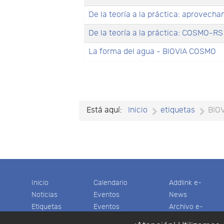
De la teoría a la práctica: aprovec
De la teoría a la práctica: COSMO-R
La forma del agua - BIOVIA COSMO
Está aquí:
Inicio
etiquetas
BIO
Inicio
Calendario
Addlink e-
Noticias
Eventos
News
Etiquetas
Eventos
Archivo e-
Productos
pasados
News