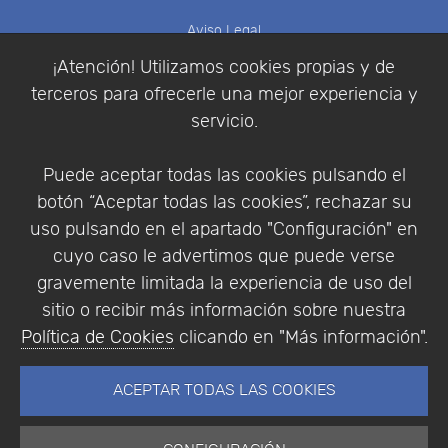
Aviso Legal
Política de Cookies
¡Atención! Utilizamos cookies propias y de
Política de Privacidad
terceros para ofrecerle una mejor experiencia y
Condiciones de compra
servicio.
Identificarse
Registrarse
Puede aceptar todas las cookies pulsando el
botón “Aceptar todas las cookies”, rechazar su
uso pulsando en el apartado "Configuración" en
cuyo caso le advertimos que puede verse
Empresa
|
Aviso Legal
|
Política de Privacidad
|
gravemente limitada la experiencia de uso del
Política de Cookies
sitio o recibir más información sobre nuestra
© Copyright 1994 - 2026. Addlink Software
Política de Cookies
clicando en "Más información".
Científico, S.L.
Distribuidor de soluciones software para España y
ACEPTAR TODAS LAS COOKIES
Portugal.