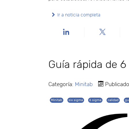
Ir a noticia completa
Guía rápida de 6
Categoría:
Minitab
Publicado
Minitab
six sigma
6 sigma
calidad
gu