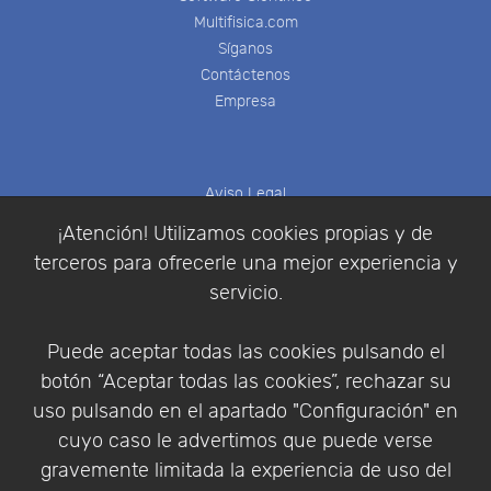
Multifisica.com
Síganos
Contáctenos
Empresa
Aviso Legal
Política de Cookies
¡Atención! Utilizamos cookies propias y de
Política de Privacidad
terceros para ofrecerle una mejor experiencia y
Condiciones de compra
servicio.
Identificarse
Registrarse
Puede aceptar todas las cookies pulsando el
botón “Aceptar todas las cookies”, rechazar su
uso pulsando en el apartado "Configuración" en
cuyo caso le advertimos que puede verse
Empresa
|
Aviso Legal
|
Política de Privacidad
|
gravemente limitada la experiencia de uso del