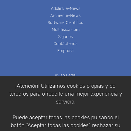
Addlink e-News
Archivo e-News
Software Científico
Multifisica.com
Síganos
Contáctenos
Empresa
Aviso Legal
Política de Cookies
¡Atención! Utilizamos cookies propias y de
Política de Privacidad
terceros para ofrecerle una mejor experiencia y
Condiciones de compra
servicio.
Identificarse
Registrarse
Puede aceptar todas las cookies pulsando el
botón “Aceptar todas las cookies”, rechazar su