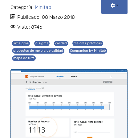
Categoría:
Minitab
Publicado: 08 Marzo 2018
Visto: 8746
six sigma
6 sigma
calidad
mejores prácticas
proyectos de mejora de calidad
Companion by Minitab
mapa de ruta