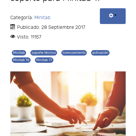
Categoría:
Minitab
Publicado: 28 Septiembre 2017
Visto: 11157
Minitab
soporte técnico
licenciamiento
activación
Minitab 16
Minitab 17