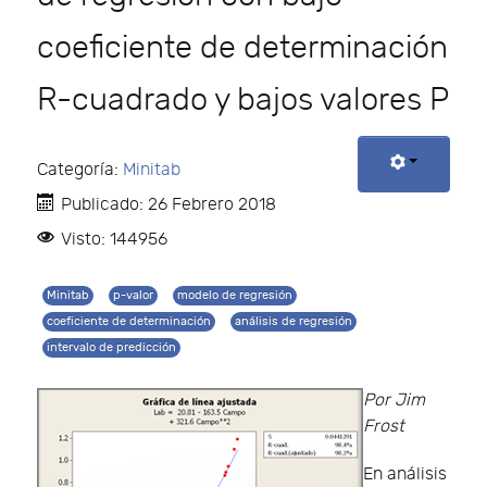
coeficiente de determinación
R-cuadrado y bajos valores P
Categoría:
Minitab
Publicado: 26 Febrero 2018
Visto: 144956
Minitab
p-valor
modelo de regresión
coeficiente de determinación
análisis de regresión
intervalo de predicción
Por Jim
Frost
En análisis