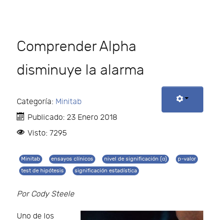
Comprender Alpha
disminuye la alarma
Categoría:
Minitab
Publicado: 23 Enero 2018
Visto: 7295
Minitab
ensayos clínicos
nivel de significación (α)
p-valor
test de hipótesis
significación estadística
Por Cody Steele
Uno de los