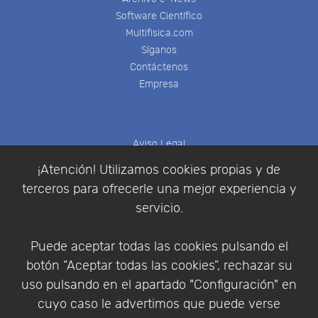
Software Científico
Multifisica.com
Síganos
Contáctenos
Empresa
Aviso Legal
Política de Cookies
¡Atención! Utilizamos cookies propias y de
Política de Privacidad
terceros para ofrecerle una mejor experiencia y
Condiciones de compra
servicio.
Identificarse
Registrarse
Puede aceptar todas las cookies pulsando el
botón “Aceptar todas las cookies”, rechazar su
uso pulsando en el apartado "Configuración" en
cuyo caso le advertimos que puede verse