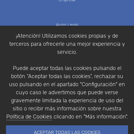
Aviso Legal
Política de Cookies
¡Atención! Utilizamos cookies propias y de
Política de Privacidad
terceros para ofrecerle una mejor experiencia y
Condiciones de compra
servicio.
Identificarse
Registrarse
Puede aceptar todas las cookies pulsando el
botón “Aceptar todas las cookies”, rechazar su
uso pulsando en el apartado "Configuración" en
cuyo caso le advertimos que puede verse
Empresa
|
Aviso Legal
|
Política de Privacidad
|
gravemente limitada la experiencia de uso del
Política de Cookies
sitio o recibir más información sobre nuestra
© Copyright 1994 - 2026. Addlink Software
Política de Cookies
clicando en "Más información".
Científico, S.L.
Distribuidor de soluciones software para España y
ACEPTAR TODAS LAS COOKIES