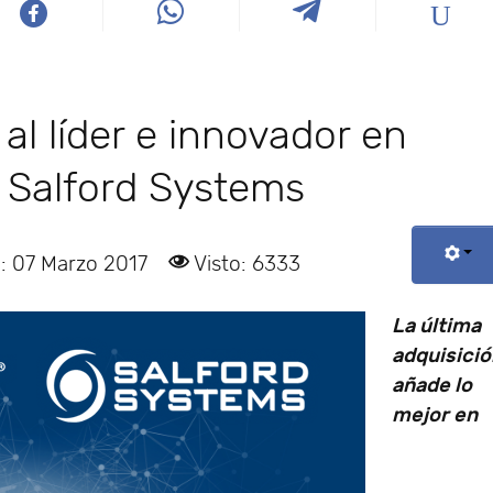
al líder e innovador en
 Salford Systems
: 07 Marzo 2017
Visto: 6333
La última
adquisici
añade lo
mejor en