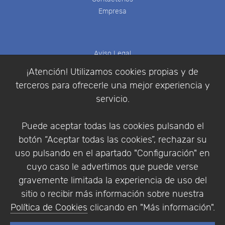
Empresa
Aviso Legal
Política de Cookies
¡Atención! Utilizamos cookies propias y de
Política de Privacidad
terceros para ofrecerle una mejor experiencia y
Condiciones de compra
servicio.
Identificarse
Registrarse
Puede aceptar todas las cookies pulsando el
botón “Aceptar todas las cookies”, rechazar su
uso pulsando en el apartado "Configuración" en
cuyo caso le advertimos que puede verse
Empresa
|
Aviso Legal
|
Política de Privacidad
|
gravemente limitada la experiencia de uso del
Política de Cookies
sitio o recibir más información sobre nuestra
© Copyright 1994 - 2026. Addlink Software
Política de Cookies
clicando en "Más información".
Científico, S.L.