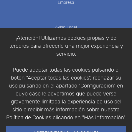
Empresa
Aviso Legal
Política de Cookies
¡Atención! Utilizamos cookies propias y de
Política de Privacidad
terceros para ofrecerle una mejor experiencia y
Condiciones de compra
servicio.
Identificarse
Registrarse
Puede aceptar todas las cookies pulsando el
botón “Aceptar todas las cookies”, rechazar su
uso pulsando en el apartado "Configuración" en
cuyo caso le advertimos que puede verse
Empresa
|
Aviso Legal
|
Política de Privacidad
|
gravemente limitada la experiencia de uso del
Política de Cookies
sitio o recibir más información sobre nuestra
© Copyright 1994 - 2026. Addlink Software
Política de Cookies
clicando en "Más información".
Científico, S.L.
Distribuidor de soluciones software para España y