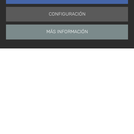
CONFIGURACIÓN
MÁS INFORMACIÓN
Está aquí:
Inicio
Productos
Software
Módulo de investigación y desarrollo
Inicio
Noticias
Etiquetas