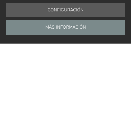
CONFIGURACIÓN
MÁS INFORMACIÓN
Está aquí:
Inicio
Productos
Software
Módulo de análisis de confiabilidad
Inicio
Noticias
Etiquetas