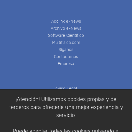
Addlink e-News
Archivo e-News
Software Científico
Multifisica.com
Síganos
Contáctenos
Empresa
Aviso Legal
Política de Cookies
¡Atención! Utilizamos cookies propias y de
Política de Privacidad
terceros para ofrecerle una mejor experiencia y
Condiciones de compra
servicio.
Identificarse
Registrarse
Puede aceptar todas las cookies pulsando el