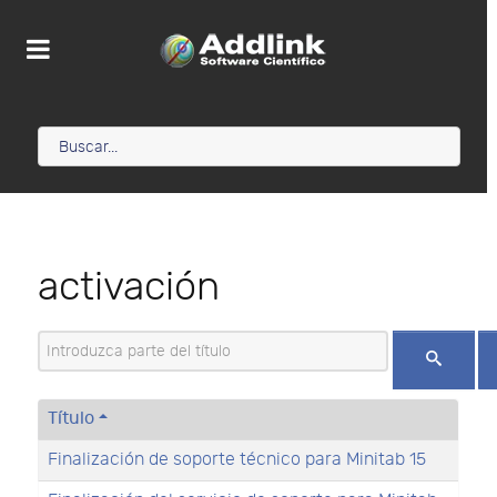
activación
Introduzca parte del título
Título
Finalización de soporte técnico para Minitab 15