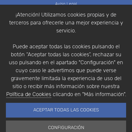
Aviso Legal
Política de Cookies
¡Atención! Utilizamos cookies propias y de
Política de Privacidad
terceros para ofrecerle una mejor experiencia y
Condiciones de compra
servicio.
Identificarse
Registrarse
Puede aceptar todas las cookies pulsando el
botón “Aceptar todas las cookies”, rechazar su
uso pulsando en el apartado "Configuración" en
cuyo caso le advertimos que puede verse
Empresa
|
Aviso Legal
|
Política de Privacidad
|
gravemente limitada la experiencia de uso del
Política de Cookies
sitio o recibir más información sobre nuestra
© Copyright 1994 - 2026. Addlink Software
Política de Cookies
clicando en "Más información".
Científico, S.L.
Distribuidor de soluciones software para España y
ACEPTAR TODAS LAS COOKIES
Portugal.
CONFIGURACIÓN