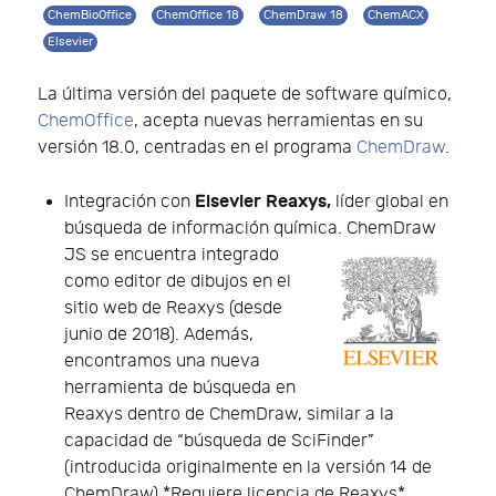
ChemBioOffice
ChemOffice 18
ChemDraw 18
ChemACX
Elsevier
La última versión del paquete de software químico,
ChemOffice
, acepta nuevas herramientas en su
versión 18.0, centradas en el programa
ChemDraw
.
Elsevier Reaxys,
Integración con
líder global en
búsqueda de información química. ChemDraw
JS se encuentra integrado
como editor de dibujos en el
sitio web de Reaxys (desde
junio de 2018). Además,
encontramos una nueva
herramienta de búsqueda en
Reaxys dentro de ChemDraw, similar a la
capacidad de “búsqueda de SciFinder”
(introducida originalmente en la versión 14 de
ChemDraw) *Requiere licencia de Reaxys*