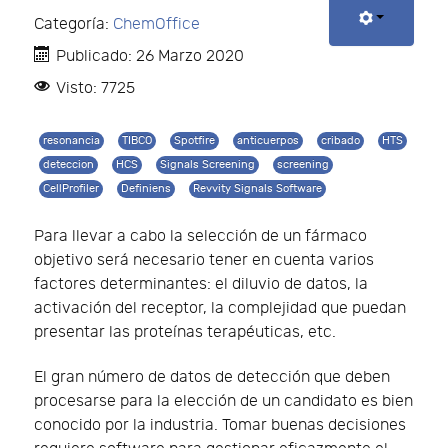
Categoría:
ChemOffice
Publicado: 26 Marzo 2020
Visto: 7725
resonancia
TIBCO
Spotfire
anticuerpos
cribado
HTS
deteccion
HCS
Signals Screening
screening
CellProfiler
Definiens
Revvity Signals Software
Para llevar a cabo la selección de un fármaco
objetivo será necesario tener en cuenta varios
factores determinantes: el diluvio de datos, la
activación del receptor, la complejidad que puedan
presentar las proteínas terapéuticas, etc.
El gran número de datos de detección que deben
procesarse para la elección de un candidato es bien
conocido por la industria. Tomar buenas decisiones