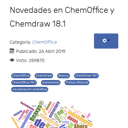
Novedades en ChemOffice y
Chemdraw 18.1
Categoría:
ChemOffice
Publicado: 26 Abril 2019
Visto: 259870
ChemOffice
ChemDraw
Reaxys
ChemDraw 18.1
ChemOffice 18.1
monomeros
Pistoia Alliance
visualización aromática