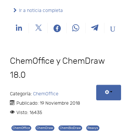
Ir a noticia completa
ChemOffice y ChemDraw
18.0
Categoría:
ChemOffice
Publicado: 19 Noviembre 2018
Visto: 16435
ChemOffice
ChemDraw
ChemBioDraw
Reaxys