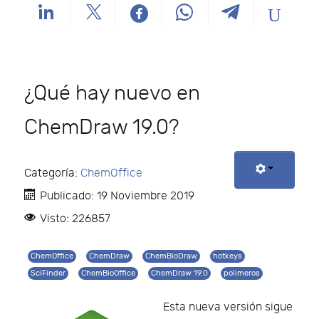
¿Qué hay nuevo en
ChemDraw 19.0?
Categoría:
ChemOffice
Publicado: 19 Noviembre 2019
Visto: 226857
ChemOffice
ChemDraw
ChemBioDraw
hotkeys
SciFinder
ChemBioOffice
ChemDraw 19.0
polimeros
Esta nueva versión sigue