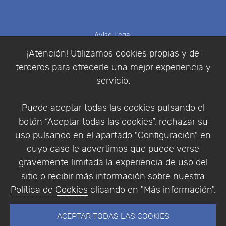
Aviso Legal
Política de Cookies
¡Atención! Utilizamos cookies propias y de
Política de Privacidad
terceros para ofrecerle una mejor experiencia y
Condiciones de compra
servicio.
Identificarse
Registrarse
Puede aceptar todas las cookies pulsando el
botón “Aceptar todas las cookies”, rechazar su
uso pulsando en el apartado "Configuración" en
cuyo caso le advertimos que puede verse
Empresa
|
Aviso Legal
|
Política de Privacidad
|
gravemente limitada la experiencia de uso del
Política de Cookies
sitio o recibir más información sobre nuestra
© Copyright 1994 - 2026. Addlink Software
Política de Cookies
clicando en "Más información".
Científico, S.L.
Distribuidor de soluciones software para España y
ACEPTAR TODAS LAS COOKIES
Portugal.