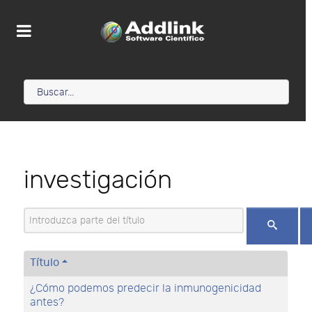
investigación
Introduzca parte del título
Título
¿Cómo podemos predecir la inmunogenicidad
antes?