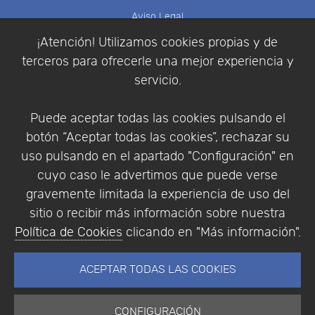
Aviso Legal
Política de Cookies
¡Atención! Utilizamos cookies propias y de
Política de Privacidad
terceros para ofrecerle una mejor experiencia y
Condiciones de compra
servicio.
Identificarse
Registrarse
Puede aceptar todas las cookies pulsando el
botón “Aceptar todas las cookies”, rechazar su
uso pulsando en el apartado "Configuración" en
cuyo caso le advertimos que puede verse
Empresa
|
Aviso Legal
|
Política de Privacidad
|
gravemente limitada la experiencia de uso del
Política de Cookies
sitio o recibir más información sobre nuestra
© Copyright 1994 - 2026. Addlink Software
Política de Cookies
clicando en "Más información".
Científico, S.L.
Distribuidor de soluciones software para España y
ACEPTAR TODAS LAS COOKIES
Portugal.
CONFIGURACIÓN