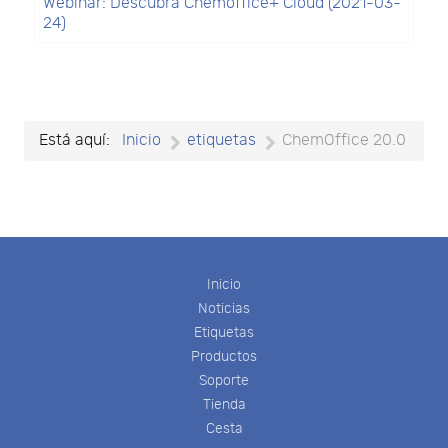
Webinar: Descubra Chemoffice+ Cloud (2021-03-
24)
Está aquí:
Inicio
etiquetas
ChemOffice 20.0
Inicio
Noticias
Etiquetas
Productos
Soporte
Tienda
Cesta