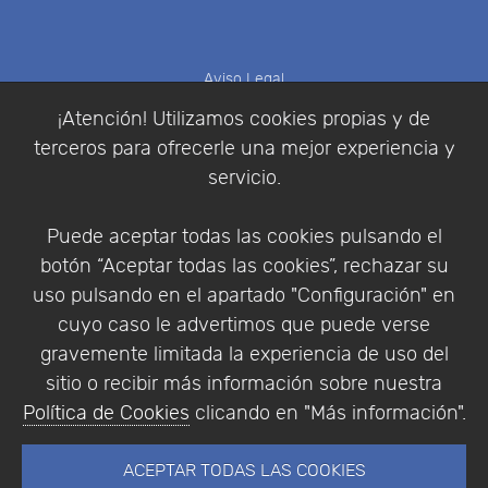
Aviso Legal
Política de Cookies
¡Atención! Utilizamos cookies propias y de
Política de Privacidad
terceros para ofrecerle una mejor experiencia y
Condiciones de compra
servicio.
Identificarse
Registrarse
Puede aceptar todas las cookies pulsando el
botón “Aceptar todas las cookies”, rechazar su
uso pulsando en el apartado "Configuración" en
cuyo caso le advertimos que puede verse
Empresa
|
Aviso Legal
|
Política de Privacidad
|
gravemente limitada la experiencia de uso del
Política de Cookies
sitio o recibir más información sobre nuestra
© Copyright 1994 - 2026. Addlink Software
Política de Cookies
clicando en "Más información".
Científico, S.L.
Distribuidor de soluciones software para España y
ACEPTAR TODAS LAS COOKIES
Portugal.