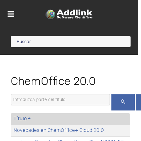
ChemOffice 20.0
Introduzca parte del título
Título
Novedades en ChemOffice+ Cloud 20.0