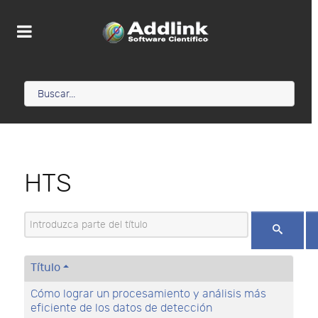
HTS
Introduzca parte del título
Título
Cómo lograr un procesamiento y análisis más
eficiente de los datos de detección