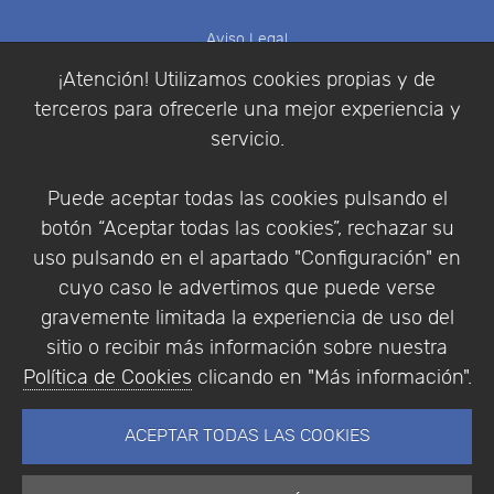
Aviso Legal
Política de Cookies
¡Atención! Utilizamos cookies propias y de
Política de Privacidad
terceros para ofrecerle una mejor experiencia y
Condiciones de compra
servicio.
Identificarse
Registrarse
Puede aceptar todas las cookies pulsando el
botón “Aceptar todas las cookies”, rechazar su
uso pulsando en el apartado "Configuración" en
cuyo caso le advertimos que puede verse
Empresa
|
Aviso Legal
|
Política de Privacidad
|
gravemente limitada la experiencia de uso del
Política de Cookies
sitio o recibir más información sobre nuestra
© Copyright 1994 - 2026. Addlink Software
Política de Cookies
clicando en "Más información".
Científico, S.L.
Distribuidor de soluciones software para España y
ACEPTAR TODAS LAS COOKIES
Portugal.