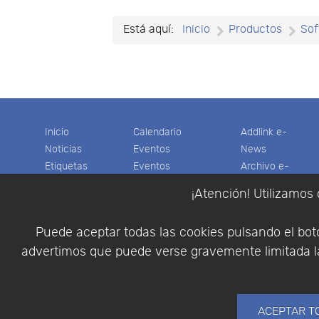
Está aquí:
Inicio
Productos
Sof
Inicio
Calendario
Addlink e-
Noticias
Eventos
News
Etiquetas
Eventos
Archivo e-
Productos
pasados
News
¡Atención! Utilizamos 
Soporte
Colaboradores
Software
Tienda
Encuestas
Científico
Puede aceptar todas las cookies pulsando el botó
Cesta
Descargas
Multifisica.com
advertimos que puede verse gravemente limitada la
Videos
Síganos
Contáctenos
Empresa
ACEPTAR T