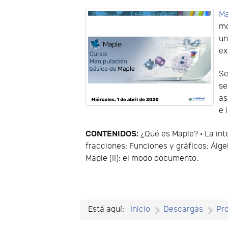
Ma
mo
un
ex
Se
se
as
e 
CONTENIDOS:
¿Qué es Maple? · La inte
fracciones; Funciones y gráficos; Álge
Maple (II): el modo documento.
Está aquí:
Inicio
Descargas
Pr