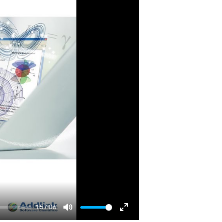
1:57:06
Mute
Enter fullscreen